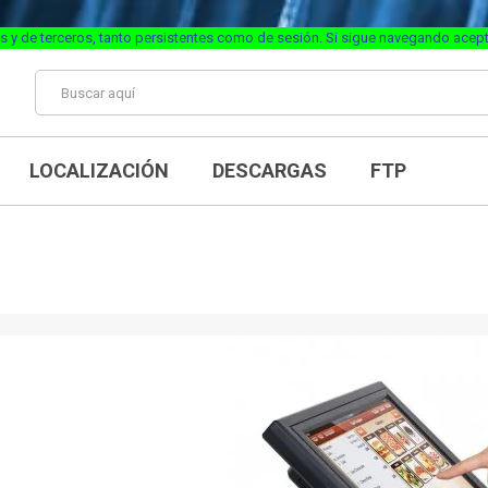
s y de terceros, tanto persistentes como de sesión. Si sigue navegando acep
LOCALIZACIÓN
DESCARGAS
FTP