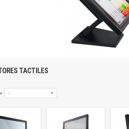
TORES TACTILES
or
--