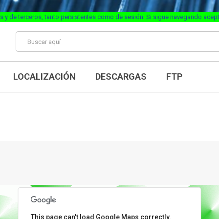
s y de terceros, tanto persistentes como de sesión. Si sigue navegando acep
LOCALIZACIÓN
DESCARGAS
FTP
This page can't load Google Maps correctly.