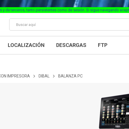
s y de terceros, tanto persistentes como de sesión. Si sigue navegando acep
LOCALIZACIÓN
DESCARGAS
FTP
CON IMPRESORA
DIBAL
BALANZA PC