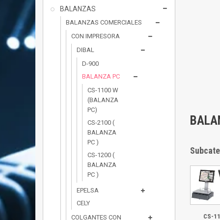
BALANZAS
BALANZAS COMERCIALES
CON IMPRESORA
DIBAL
D-900
BALANZA PC
CS-1100 W
(BALANZA
PC)
BALA
CS-2100 (
BALANZA
PC )
Subcate
CS-1200 (
BALANZA
PC )
EPELSA
CELY
CS-11
COLGANTES CON