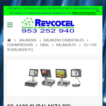
Utilizamos cookies propias y de terceros, tanto persistentes como
de sesión. Si sigue navegando acepta su uso
.
Más información.
BALANZAS
BALANZAS COMERCIALES
CON IMPRESORA
DIBAL
BALANZA PC
CS-1100
W (BALANZA PC)