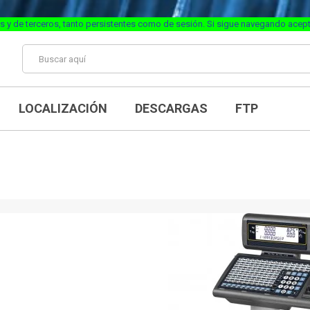
s y de terceros, tanto persistentes como de sesión. Si sigue navegando acep
LOCALIZACIÓN
DESCARGAS
FTP